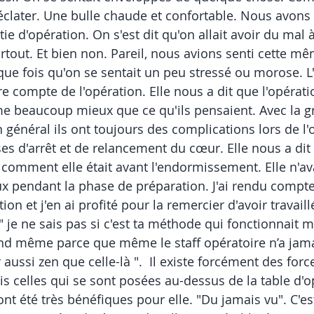
éclater. Une bulle chaude et confortable. Nous avons v
ie d'opération. On s'est dit qu'on allait avoir du mal à
rtout. Et bien non. Pareil, nous avions senti cette mê
que fois qu'on se sentait un peu stressé ou morose. L
 compte de l'opération. Elle nous a dit que l'opération
e beaucoup mieux que ce qu'ils pensaient. Avec la g
en général ils ont toujours des complications lors de l'
es d'arrêt et de relancement du cœur. Elle nous a dit q
r comment elle était avant l'endormissement. Elle n'av
x pendant la phase de préparation. J'ai rendu compt
on et j'en ai profité pour la remercier d'avoir travaill
" je ne sais pas si c'est ta méthode qui fonctionnait ma
d même parce que même le staff opératoire n’a jama
aussi zen que celle-là ".  Il existe forcément des forc
s celles qui se sont posées au-dessus de la table d'o
ont été très bénéfiques pour elle. "Du jamais vu". C'es