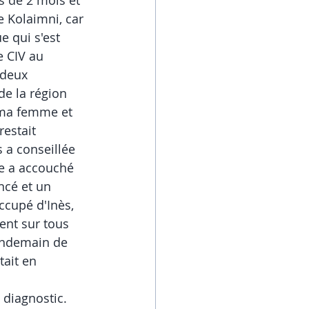
s de 2 mois et 
 Kolaimni, car 
e qui s'est 
 CIV au 
 deux 
de la région 
 ma femme et 
estait 
s a conseillée 
e a accouché 
ncé et un 
occupé d'Inès, 
ent sur tous 
lendemain de 
tait en 
diagnostic. 