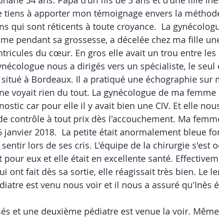
hane 34 ans. Papa d'un fils de 5 ans et d'une fille Inè
e tiens à apporter mon témoignage envers la méthode
ens qui sont réticents à toute croyance.  La gynécologu
e pendant sa grossesse, a décelée chez ma fille une
tricules du cœur. En gros elle avait un trou entre les
ynécologue nous a dirigés vers un spécialiste, le seul 
 situé à Bordeaux. Il a pratiqué une échographie sur
 ne voyait rien du tout. La gynécologue de ma femme r
nostic car pour elle il y avait bien une CIV. Et elle nou
 de contrôle à tout prix dès l'accouchement. Ma femm
6 janvier 2018.  La petite était anormalement bleue fo
 sentir lors de ses cris. L'équipe de la chirurgie s'est 
t pour eux et elle était en excellente santé. Effectivem
ui ont fait dès sa sortie, elle réagissait très bien. Le 
iatre est venu nous voir et il nous a assuré qu'Inès é
és et une deuxième pédiatre est venue la voir. Même 