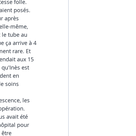
esse folle. 
vaient posés. 
r après 
d'elle-même, 
t le tube au 
e ça arrive à 4 
ment rare. Et 
tendait aux 15 
qu'Inès est 
rdent en 
de soins 
scence, les 
opération. 
s avait été 
hôpital pour 
 être 