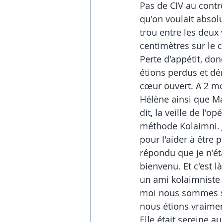
Pas de CIV au contr
qu'on voulait absolu
trou entre les deux 
centimètres sur le c
Perte d'appétit, don
étions perdus et dém
cœur ouvert. A 2 mo
Hélène ainsi que Ma
dit, la veille de l'
méthode Kolaimni. Je 
pour l'aider à être 
répondu que je n'éta
bienvenu. Et c'est 
un ami kolaimniste a
moi nous sommes sen
nous étions vraiment
Elle était sereine 