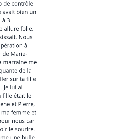
o de contrôle 
e avait bien un 
 à 3 
allure folle. 
sissait. Nous 
opération à 
r de Marie-
Ma marraine me 
iquante de la 
er sur ta fille 
Je lui ai 
lle était le 
ne et Pierre, 
nt ma femme et 
pour nous car 
ir le sourire. 
mme une bulle 