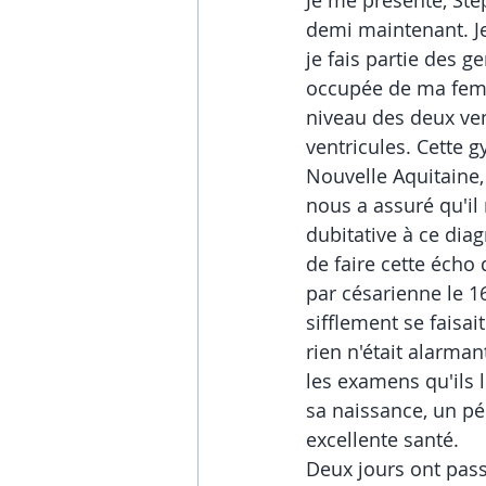
Je me présente, Stép
demi maintenant. J
je fais partie des g
occupée de ma femm
niveau des deux ven
ventricules. Cette g
Nouvelle Aquitaine,
nous a assuré qu'il
dubitative à ce diag
de faire cette écho
par césarienne le 1
sifflement se faisait
rien n'était alarman
les examens qu'ils l
sa naissance, un péd
excellente santé. 
Deux jours ont pass