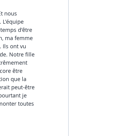
Et nous 
. L'équipe 
 temps d'être 
ion, ma femme 
 Ils ont vu 
de. Notre fille 
extrêmement 
core être 
tion que la 
rait peut-être 
pourtant je 
rmonter toutes 