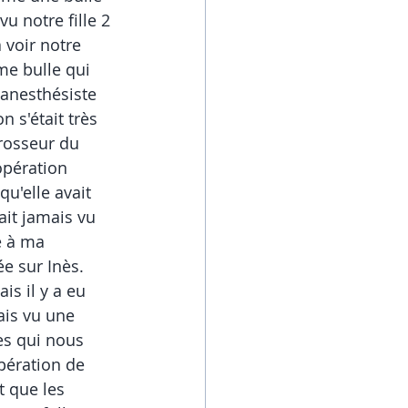
u notre fille 2 
 voir notre 
me bulle qui 
'anesthésiste 
 s'était très 
rosseur du 
opération 
u'elle avait 
ait jamais vu 
e à ma 
ée sur Inès. 
is il y a eu 
is vu une 
es qui nous 
pération de 
t que les 