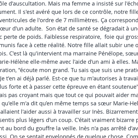
ôle d'auscultation. Mais ma femme a insisté sur l'éch
ment. Il s'est avéré que lors de ce contrôle, notre fill
ventricules de l'ordre de 7 millimètres. Ça correspond
œur d'un adulte.  Son état de santé se dégradait à une 
c perte de poids. Faiblesse respiratoire,  foie qui gros
unis face à cette réalité. Notre fille allait subir une 
is. C'est là qu'intervient ma marraine Pénélope, sœu
rie-Hélène elle-même avec l'aide d'un ami à elles. 
opération, "écoute mon grand. Tu sais que suis une prat
t'en ai déjà parlé. Est-ce que tu m'autorises à travaill
plus forte et à passer cette épreuve en étant soutenue". 
is pas croyant mais que tout ce qui pouvait aider ma fi
là qu'elle m'a dit qu’en même temps sa sœur Marie-Hele
llaient l'aider aussi à travailler sur Inès. Bizarreme
tis plus légers d'un coup. C'était vraiment bizarre 
 au bord du gouffre la veille. Inès n'a pas arrêté d'avo
aussi. On se sentait enveloppés de quelque chose. Co