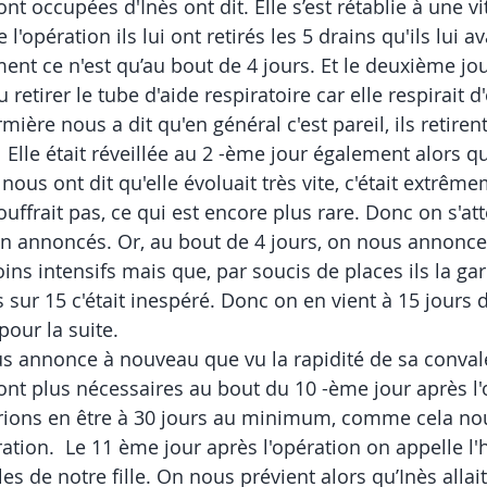
nt occupées d'Inès ont dit. Elle s’est rétablie à une vit
'opération ils lui ont retirés les 5 drains qu'ils lui a
nt ce n'est qu’au bout de 4 jours. Et le deuxième jou
u retirer le tube d'aide respiratoire car elle respirait 
irmière nous a dit qu'en général c'est pareil, ils retiren
  Elle était réveillée au 2 -ème jour également alors qu
 nous ont dit qu'elle évoluait très vite, c'était extrême
ouffrait pas, ce qui est encore plus rare. Donc on s'at
n annoncés. Or, au bout de 4 jours, on nous annonce 
ins intensifs mais que, par soucis de places ils la ga
 sur 15 c'était inespéré. Donc on en vient à 15 jours 
pour la suite.
s annonce à nouveau que vu la rapidité de sa convale
sont plus nécessaires au bout du 10 -ème jour après l'
rions en être à 30 jours au minimum, comme cela nou
tion.  Le 11 ème jour après l'opération on appelle l'
s de notre fille. On nous prévient alors qu’Inès allait