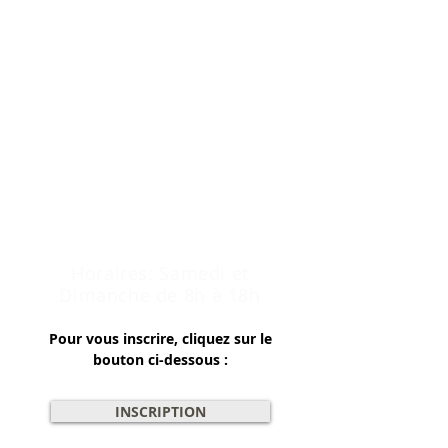
LE DEPARTEMENT
DE LA CREUSE (23)
VILLARD (23800)
Instructeur :
Eric Fréchard
23 ET 24 MAI 2026 COMPLET
13 ET 14 JUIN 2026
19 et 20 SEPTEMBRE 2026
Horaires: Samedi et
Dimanche de 8h à 18h
Pour vous inscrire, cliquez sur le
bouton ci-dessous :
INSCRIPTION