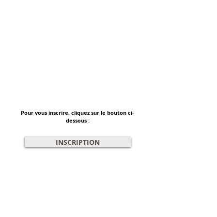
DATES DE FORMATIONS
DANS LE DEPARTEMENT
DU LOIRET (45)
OUZOUER-SUR-LOIRE (45570)
Instructrice :
Emilie Combe
SAMEDI ET DIMANCHE 26 ET 27 SEPTEMBRE 2026
(8h à 17h30)
Pour vous inscrire, cliquez sur le bouton ci-
dessous :
INSCRIPTION
DATES DE
FORMATIONS DANS