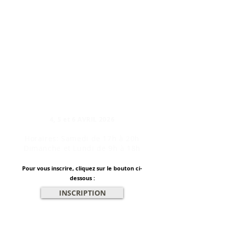
DATES DE FORMATIONS
DANS LE DEPARTEMENT
DE LA GIRONDE (33)
MERIGNAC (33700)
Instructrice :
Michelle Nortier
​4, 5 et 6 AVRIL 2026
Horaires: Samedi de 17h à 20h
Dimanche et Lundi de 9h à 18h
Pour vous inscrire, cliquez sur le bouton ci-
dessous :
INSCRIPTION