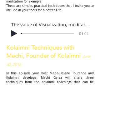
meditation for example.
These are simple, practical techniques that I invite you to
include in your tools for a better Life.
The value of Visualization, meditation and breathing exercice
-01:04
Kolaimni Techniques with
Mechi, Founder of Kolaimni
June
30, 2016
In this episode your host Marie-Helene Tourenne and
Kolaimni developer Mechi Garza will share three
techniques from the Kolaimni teachings that can be
taught on the air. Mechi Garza is now 92 years old and
lives in West Virginia, From there she will be on the air to
share her wisdom with our listeners. It is a great honour
and privilege to be able to help her spread this amazing
healing technique. Kolaimni (pronounced “Ko-lame-nee”)
is an ancient method of energy healing. It uses the
Universal Light to stimulate the body’s own energy fields
so that it will spontaneously start healing itself. People
who practice Kolaimni use the Light to aid the sick,
comfort the broken hearted and strengthen others who
are weak and weary. It allows the practitioner to connect
the recipient to the Universal Light to renew the body’s
restorative powers”.