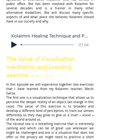
public office. She has been involved with Kolaimni for
several decades and is a trainer in many other
alternative modalities. She will discuss many specific
aspects of and what place she believes Kolaimni should
have in our society and why.
Kolaimni Healing Technique and Public Health
-01:04
The Value of Visualization,
méditation and breating
exercice
June 2, 2016
In this episode we will experience together two exercises
that I have learned from my Kolaimni teacher, Mechi
Garza.
The first one is a visualization technique that allows us to
perceive the deeper reality of an object, (an orange in this
case). The value of this exercise is to broaden and
develop a different kind of perception, to train our senses
differently so they may grow to give us a truer « vision »
of the world around us.
The second one is a breathing exercise that is extremely
calming and which can be of great use whenever we
might be challenged and are in a situation that does not
offer us the privacy we might need to practice a short