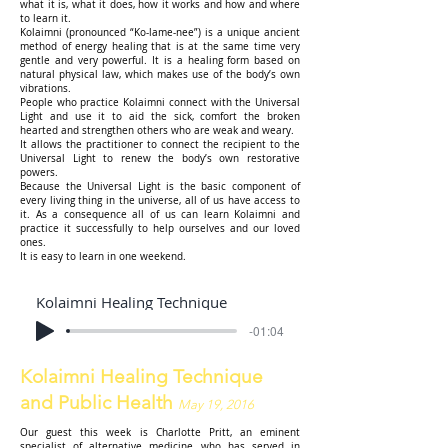
what it is, what it does, how it works and how and where
to learn it.
Kolaimni (pronounced “Ko-lame-nee”) is a unique ancient
method of energy healing that is at the same time very
gentle and very powerful. It is a healing form based on
natural physical law, which makes use of the body’s own
vibrations.
People who practice Kolaimni connect with the Universal
Light and use it to aid the sick, comfort the broken
hearted and strengthen others who are weak and weary.
It allows the practitioner to connect the recipient to the
Universal Light to renew the body’s own restorative
powers.
Because the Universal Light is the basic component of
every living thing in the universe, all of us have access to
it. As a consequence all of us can learn Kolaimni and
practice it successfully to help ourselves and our loved
ones.
It is easy to learn in one weekend.
Kolaimni Healing Technique
-01:04
Kolaimni Healing Technique
and Public Health
May 19, 2016
Our guest this week is Charlotte Pritt, an eminent
specialist of alternative medicine who has served in