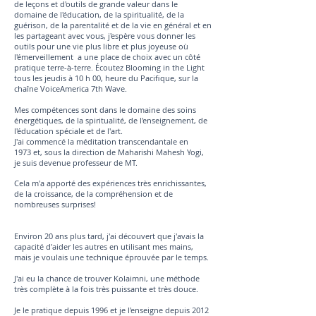
de leçons et d'outils de grande valeur dans le
domaine de l'éducation, de la spiritualité, de la
guérison, de la parentalité et de la vie en général et en
les partageant avec vous, j'espère vous donner les
outils pour une vie plus libre et plus joyeuse où
l'émerveillement a une place de choix avec un côté
pratique terre-à-terre. Écoutez Blooming in the Light
tous les jeudis à 10 h 00, heure du Pacifique, sur la
chaîne VoiceAmerica 7th Wave.
Mes compétences sont dans le domaine des soins
énergétiques, de la spiritualité, de l'enseignement, de
l'éducation spéciale et de l'art.
J'ai commencé la méditation transcendantale en
1973 et, sous la direction de Maharishi Mahesh Yogi,
je suis devenue professeur de MT.
Cela m'a apporté des expériences très enrichissantes,
de la croissance, de la compréhension et de
nombreuses surprises!
Environ 20 ans plus tard, j'ai découvert que j'avais la
capacité d'aider les autres en utilisant mes mains,
mais je voulais une technique éprouvée par le temps.
J'ai eu la chance de trouver Kolaimni, une méthode
très complète à la fois très puissante et très douce.
Je le pratique depuis 1996 et je l'enseigne depuis 2012