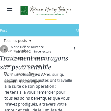
Post
Tous les posts
Marie-Hélène Tourenne
Tous les posts
1 mars 2021
2 min de lecture
Traitement aux rayons
Témoignages - Formations
sur peau sensible
Animaux - Terre et Nature
Témoignages - Receveurs
Voici un message d'Aline, sur qui 
certain(e)s kolaimnistes ont travaillé 
Kolaimni et Chirurgie
à la suite de son opération : 
"Je tenais  à vous remercier pour 
tous les soins bénéfiques que vous 
m'avez prodigués, à travers votre 
amour et celui de la lumière de 