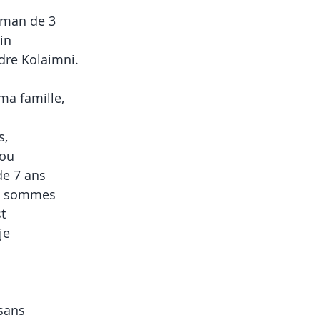
aman de 3
in
dre Kolaimni.
a famille, 
s,
 ou
de 7 ans
us sommes
st
je
 sans