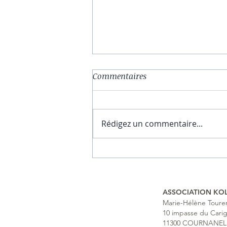
Commentaires
Rédigez un commentaire...
Traitement aux rayons sur
peau sensible
ASSOCIATION KO
Marie-Hélène Toure
10 impasse du Cari
11300 COURNANEL