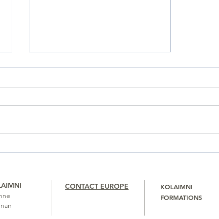
Inès a deux mois et une CIV
LAIMNI
CONTACT EUROPE
KOLAIMNI
nne
FORMATIONS
gnan