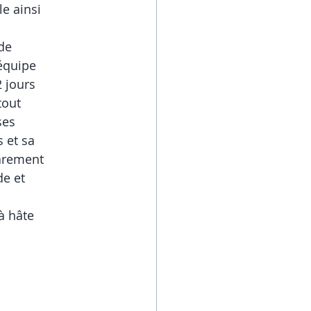
le ainsi
 de
’équipe
2 jours
tout
ses
s et sa
rarement
de et
à hâte