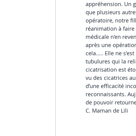
appréhension. Un gr
que plusieurs autres
opératoire, notre fi
réanimation à faire 
médicale n’en revena
après une opération 
cela….. Elle ne s’e
tubulures qui la rel
cicatrisation est ét
vu des cicatrices au
d’une efficacité in
reconnaissants. Aujo
de pouvoir retourner
C. Maman de Lili