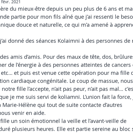
 févr. 2021
ière du mieux-être depuis un peu plus de 6 ans et m
ande partie pour mon fils aîné que j’ai ressenti le beso
chnique douce et naturelle, ce qui m’a amené à appren
j’ai donné des séances Kolaimni à des personnes de m
 des amis d’amis. Pour des maux de tête, dos, brûlure
er de l’énergie à des personnes atteintes de cancers
etc… et puis est venue cette opération pour ma fille 
tion cardiaque congénitale. Le coup de massue, no
 notre fille l’accepte, n’ait pas peur, n’ait pas mal… c’e
ue je me suis servi de koliamni. L’union fait la force, 
 Marie-Hélène qui tout de suite contacte d’autres
ous venir en aide.
ille un soin émotionnel la veille et l’avant-veille de
 duré plusieurs heures. Elle est partie sereine au bloc