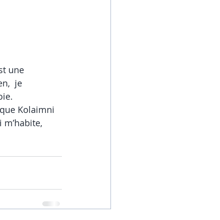
st une 
n,  je 
oie.
tique Kolaimni 
 m’habite, 