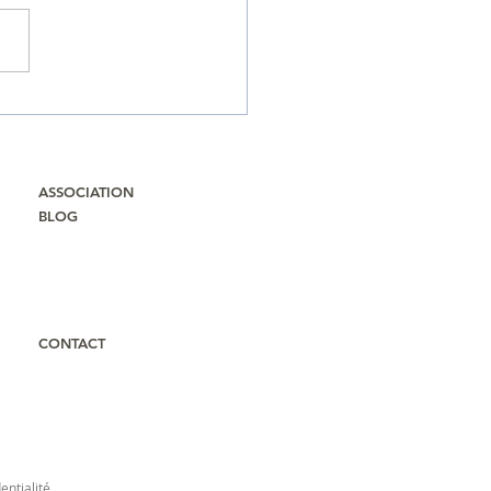
évélation !
ASSOCIATION
BLOG
CONTACT
entialité