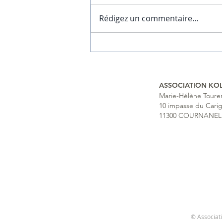
Rédigez un commentaire...
C'est le début d'une
incroyable aventure
ASSOCIATION KO
Marie-Hélène Toure
10 impasse du Cari
11300 COURNANEL
© Associat