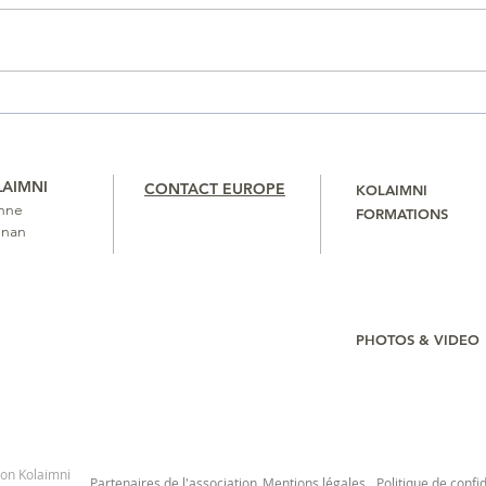
Une r
Tellement enrichissant
LAIMNI
CONTACT EUROPE
KOLAIMNI
nne
FORMATIONS
gnan
PHOTOS & VIDEO
ion Kolaimni
Partenaires de l'association
Mentions légales
Politique de confid